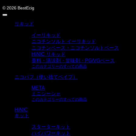
© 2026 BestEcig
リキッド
イーリキッド
ニコチンソルト イーリキッド
ニコチンベース・ニコチンソルトベース
HiNIC リキッド
香料・清涼剤・甘味剤・PG/VGベース
このカテゴリーのすべての商品
ニコパフ（使い捨てベイプ）
META
ミニシーシャ
このカテゴリーのすべての商品
HiNIC
キット
スターターキット
ハイパワーキット