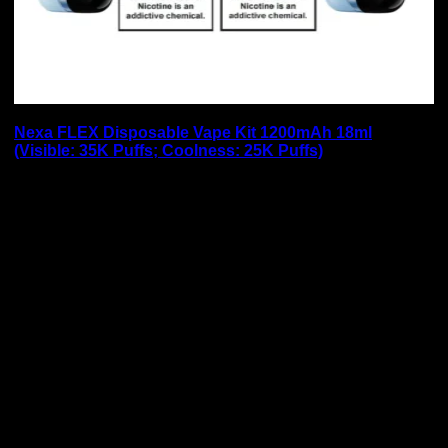
Nexa FLEX Disposable Vape Kit 1200mAh 18ml
(Visible: 35K Puffs; Coolness: 25K Puffs)
最後に：ニコパフは「安全に・正し
く」楽しむもの
ニコパフは、紙巻きタバコの代替として、また日常のストレ
スを和らげるリラックスアイテムとして、多くの人に選ばれ
ています。しかし、その使用には法的な制約や安全性への配
慮を忘れてはいけません。
当サイトでは、単なる商品販売にとどまらず、VAPEを取り
巻く正しい知識と情報を発信することで、ユーザーの皆様が
安心して製品を手に取り、快適なVAPEライフを送れるよう