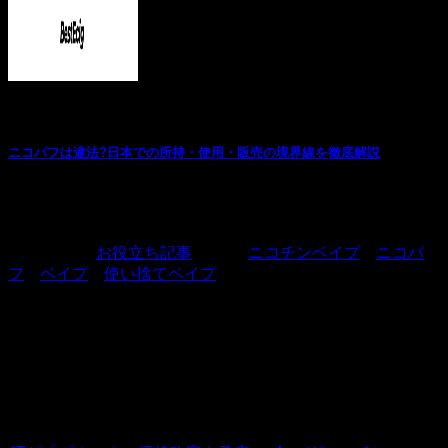
お役立ち記事
ニコパフは違法?日本での所持・使用・販売の境界線を徹底解説
近年、SNSやインフルエンサーの影響で若者を中心に注目
を集めている「ニコパフ」。海外では手軽に購入で...
カテゴリー:
お役立ち記事
タグ:
ニコチンベイプ
、
ニコパ
フ
、
ベイプ
、
使い捨てベイプ
BestEcig
私たちは、2008年より中国を拠点にグローバル展開している、電子タバコ
およびニコチンリキッドの専門事業者です。正確な情報提供を重視し、お
客様自身の判断を尊重しながら、あなたのベイプライフをサポートしてい
ます。