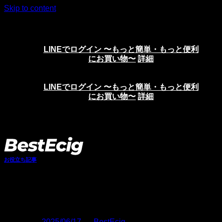
Skip to content
ニコチンリキッド、VAPE、電子タバコの通販サイト
LINEでログイン 〜もっと簡単・もっと便利
にお買い物〜
詳細
LINEでログイン 〜もっと簡単・もっと便利
にお買い物〜
詳細
お役立ち記事
ニコパフとは？使い捨てベイプの魅力
と安全な購入ガイド
Posted on
2025/06/17
by
BestEcig