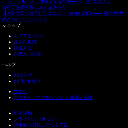
JTが「プルーム」価格改定を発表──今こそ“ニコチン
VAPE”を選択肢に加える時かも
【最短翌日でお届け】ニコパフ Nexas 6000 —— 満足感×手
軽さのベストバランス
ショップ
マイアカウント
注文の追跡
配送方法
お支払い方法
ヘルプ
お知らせ
お問い合わせ
ブログ
ニコチン・ニコチンソルト 濃度計算機
利用規約
プライバシーポリシー
特定商取引法に基づく表記