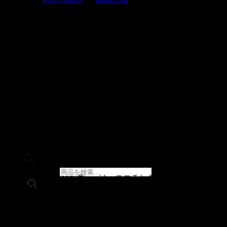
近年、日本国内でも電子タバコ（VAPE）の利用者が増えて
います。その中でも特に注目を集めているのが「使い捨てベ
イプ」です。さらに、その中でも「
ニコパフ
（Nicopuff）
」と呼ばれるタイプの製品は、利便性と満足
度の高さから、初心者から上級者まで幅広い支持を得ていま
す。
本記事では、ニコパフの基礎知識から、日本における法律上
の注意点、選び方、おすすめの購入先までを詳しく解説しま
す。あなたに合ったベイプライフの第一歩として、ぜひ参考
にしてください。
ニコパフとは？
商品検索
「ニコパフ（Nicopuff）」は、ニコチンを含む使い捨てタイ
プ（BANGKING、ELFBAR、YUMI、Nexaなど）の電子タ
バコの総称として使われています。通常のVAPEとは異な
り、リキッドの補充やコイル交換、複雑な設定などは一切不
イーリキッド
要。開封後すぐに使用でき、吸引回数を使い切ったらそのま
ニコチンベース