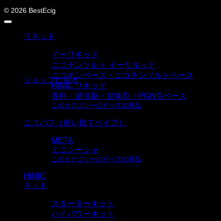
カート
© 2026 BestEcig
リキッド
イーリキッド
カートに商品がありません。
ニコチンソルト イーリキッド
ニコチンベース・ニコチンソルトベース
ショップに戻る
HiNIC リキッド
香料・清涼剤・甘味剤・PG/VGベース
このカテゴリーのすべての商品
ニコパフ（使い捨てベイプ）
META
ミニシーシャ
このカテゴリーのすべての商品
HiNIC
キット
スターターキット
ハイパワーキット