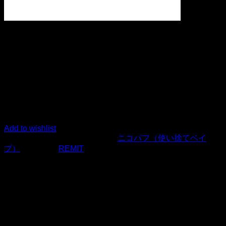
REMIT MEGA 18000 puffs
Rechargeable Disposable
Kit 650mAh 18ml
現在この商品は在庫切れのため、ご利用いただけません。
Add to wishlist
商品コード:
30060
カテゴリー:
ニコパフ（使い捨てベイ
プ）
ブランド:
REMIT
REMIT MEGA 使い捨てVAPE
REMIT MEGA Disposable Podは、充電可能な使い捨て
VAPEの中でも特に優れたモデルの一つです。18mlの高品質
なイーリキッドがあらかじめ充填されており、650mAhの内