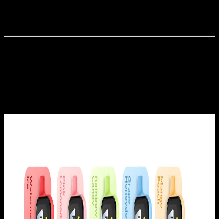
🍓 フローズンミックスベリーアイス
🍌 ストロベリーバナナ
🍓 ストロベリーアイス
セット内容
REMIT MEGA 18000 使い捨てVAPE ×1
シンプルな操作で、充実したVAPE体験をお楽しみくださ
い！