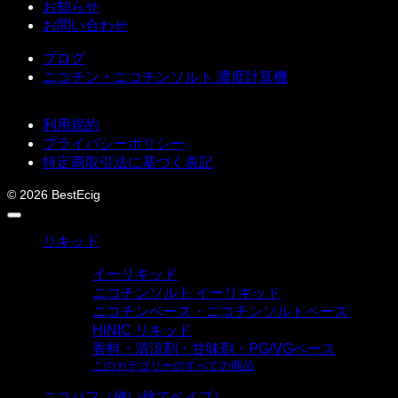
お知らせ
お問い合わせ
ブログ
ニコチン・ニコチンソルト 濃度計算機
利用規約
プライバシーポリシー
特定商取引法に基づく表記
© 2026 BestEcig
リキッド
イーリキッド
ニコチンソルト イーリキッド
ニコチンベース・ニコチンソルトベース
HiNIC リキッド
香料・清涼剤・甘味剤・PG/VGベース
このカテゴリーのすべての商品
ニコパフ（使い捨てベイプ）