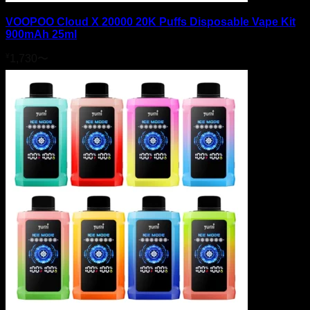
VOOPOO Cloud X 20000 20K Puffs Disposable Vape Kit
900mAh 25ml
¥
1,730
〜