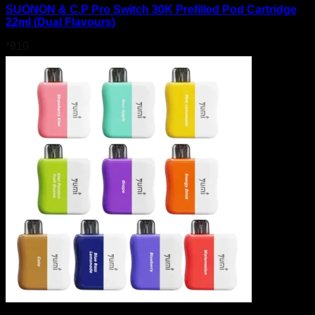
SUONON & C.P Pro Switch 30K Prefilled Pod Cartridge
22ml (Dual Flavours)
¥
910