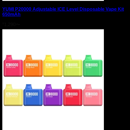
YUMI P20000 Adjustable ICE Level Disposable Vape Kit
650mAh
¥
1,290
〜