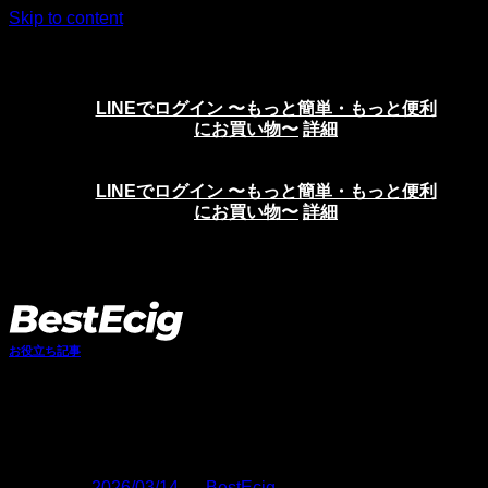
Skip to content
ニコチンリキッド、VAPE、電子タバコの通販サイト
LINEでログイン 〜もっと簡単・もっと便利
にお買い物〜
詳細
LINEでログイン 〜もっと簡単・もっと便利
にお買い物〜
詳細
お役立ち記事
ニコパフと禁煙・減煙の関係性｜正し
く知っておきたい基礎知識
Posted on
2026/03/14
by
BestEcig