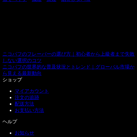
BestEcig
私たちは、2008年より中国を拠点にグローバル展開している、電子タバコ
およびニコチンリキッドの専門事業者です。正確な情報提供を重視し、お
客様自身の判断を尊重しながら、あなたのベイプライフをサポートしてい
ます。
ニコパフのフレーバーの選び方｜初心者から上級者まで失敗
しない選択のコツ
ニコパフの世界的な普及状況とトレンド｜グローバル市場か
ら見える最新動向
ショップ
マイアカウント
注文の追跡
配送方法
お支払い方法
ヘルプ
お知らせ