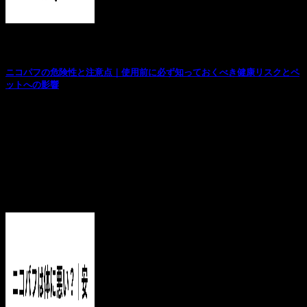
お役立ち記事
ニコパフの危険性と注意点｜使用前に必ず知っておくべき健康リスクとペ
ットへの影響
はじめに 近年、日本国内でも話題となっているニコパフ
（ニコチンパフ）。従来の紙巻きタバコとは異なる新...