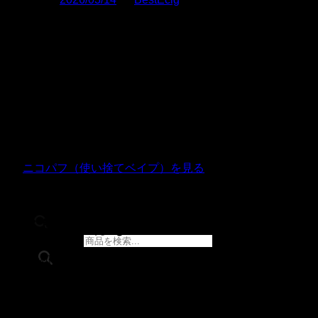
「タバコをやめたいけどなかなかやめられない」「まずは本
数を減らすことから始めたい」——そんな思いを持つ喫煙者
にとって、ニコパフは選択肢のひとつとして語られることが
あります。
しかし、「ニコパフで本当に禁煙できるのか」「そもそも健
康にいいのか」という疑問も当然あります。この記事では、
ニコパフと禁煙・減煙の関係性について、現時点でわかって
いることを整理しながら、正確な情報をお伝えします。
👉
ニコパフ（使い捨てベイプ）を見る
前提：ニコパフはニコチン依存を解消
する製品ではない
商品検索
まず最初に、重要な前提を確認します。
ニコパフはニコチン製品であり、禁煙補助薬ではありませ
イーリキッド
ん。
ニコチンベース