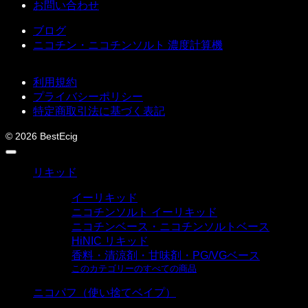
お問い合わせ
ブログ
ニコチン・ニコチンソルト 濃度計算機
利用規約
プライバシーポリシー
特定商取引法に基づく表記
© 2026 BestEcig
リキッド
イーリキッド
ニコチンソルト イーリキッド
ニコチンベース・ニコチンソルトベース
HiNIC リキッド
香料・清涼剤・甘味剤・PG/VGベース
このカテゴリーのすべての商品
ニコパフ（使い捨てベイプ）