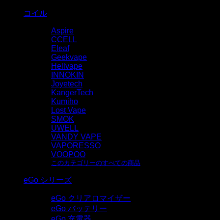
コイル
Aspire
CCELL
Eleaf
Geekvape
Hellvape
INNOKIN
Joyetech
KangerTech
Kumiho
Lost Vape
SMOK
UWELL
VANDY VAPE
VAPORESSO
VOOPOO
このカテゴリーのすべての商品
eGo シリーズ
eGo クリアロマイザー
eGo バッテリー
eGo 充電器