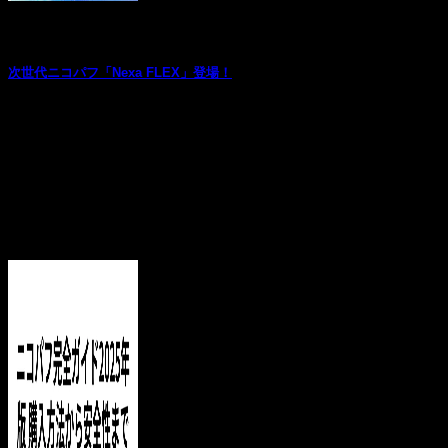
お役立ち記事
次世代ニコパフ「Nexa FLEX」登場！
― 驚異の最大35,000パフ、もう1台に迷う理由はありません
― 「どのVAPEを選べばいいのかわ...