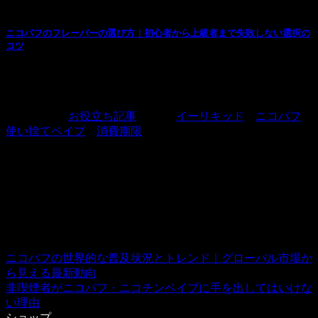
お役立ち記事
ニコパフのフレーバーの選び方｜初心者から上級者まで失敗しない選択の
コツ
ニコパフを初めて購入するとき、あるいは新しいフレーバー
を試そうとするとき、選択肢の多さに迷ってしまう...
カテゴリー:
お役立ち記事
タグ:
イーリキッド
、
ニコパフ
、
使い捨てベイプ
、
消費期限
BestEcig
私たちは、2008年より中国を拠点にグローバル展開している、電子タバコ
およびニコチンリキッドの専門事業者です。正確な情報提供を重視し、お
客様自身の判断を尊重しながら、あなたのベイプライフをサポートしてい
ます。
ニコパフの世界的な普及状況とトレンド｜グローバル市場か
ら見える最新動向
非喫煙者がニコパフ・ニコチンベイプに手を出してはいけな
い理由
ショップ