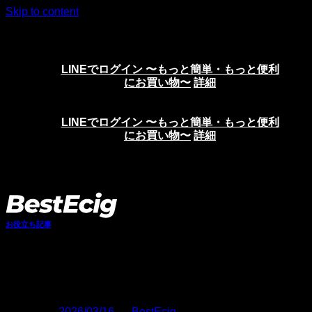
Skip to content
ニコチンリキッド、VAPE、電子タバコの通販サイト
LINEでログイン 〜もっと簡単・もっと便利
にお買い物〜
詳細
LINEでログイン 〜もっと簡単・もっと便利
にお買い物〜
詳細
お役立ち記事
ニコパフの賞味期限・使用期限はあ
る？品質を保つ保管方法も解説
Posted on
2026/03/16
by
BestEcig