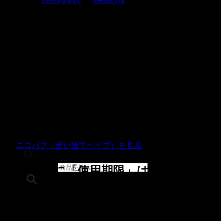
「引き出しの奥からニコパフが出てきたけど、まだ使えるの
か？」「まとめ買いしたいけど、長持ちするか不安」——こ
んな疑問を持つ方は少なくありません。
食品や医薬品のように明確な「賞味期限」の表示がないニコ
パフですが、実は電子機器・リキッド・バッテリーというそ
れぞれの構成要素が時間とともに変化するため、品質が劣化
する「使用期限」は確かに存在します。
この記事では、ニコパフの使用期限がどのように決まるの
か、どう見分けるのか、そして品質を長持ちさせる保管方法
まで詳しく解説します。
👉
ニコパフ（使い捨てベイプ）を見る
商品検索
ニコパフに「使用期限」はあるのか？
結論から言うと、
ニコパフには明確な使用期限がある
と考え
てください。ただし食品のように「この日を過ぎると食べら
イーリキッド
れない」という類のものではなく、「この期間を過ぎると品
ニコチンベース