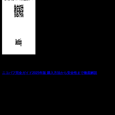
お役立ち記事
ニコパフ完全ガイド2025年版 購入方法から安全性まで徹底解説
最近、SNSやストリートで注目を集めている「ニコパ
フ」。でも、「ニコパフとは一体何?」「違法じゃない...