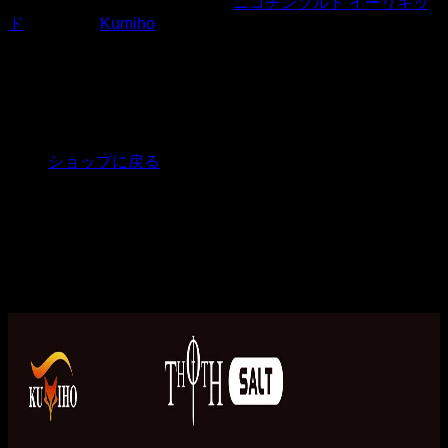
商品コード:
30771
カテゴリー:
ニコチンソルト イーリキッ
カート
ド
ブランド:
Kumiho
強烈な冷涼感を求めるベイパーのために特別に作られた、ス
ーパークールなフレーバーです。ピンクパイナップルの甘く
トロピカルな味わいを楽しめ、仕上げに鋭いクール感が加わ
カートに商品がありません。
ることで、甘さと清涼感の絶妙なバランスを実現していま
ショップに戻る
す。
ブランド：Kumiho
内容量：30ml
ベース比率：PG50％ VG50％
ニコチン濃度：50mg
パッケージ：チャイルドロック付きプラスチックボトル