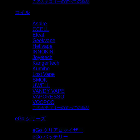
このカテゴリーのすべての商品
コイル
Aspire
CCELL
Eleaf
Geekvape
Hellvape
INNOKIN
Joyetech
KangerTech
Kumiho
Lost Vape
SMOK
UWELL
VANDY VAPE
VAPORESSO
VOOPOO
このカテゴリーのすべての商品
eGo シリーズ
eGo クリアロマイザー
eGo バッテリー