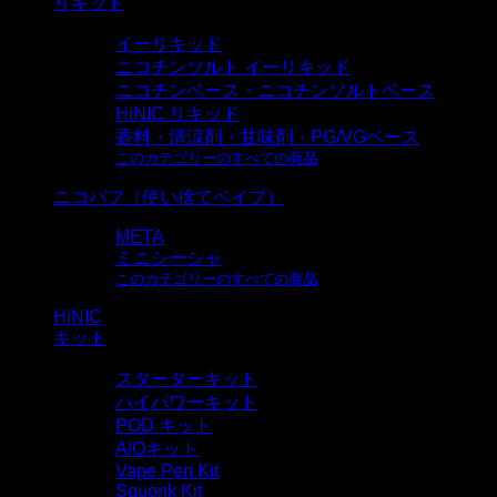
リキッド
イーリキッド
ニコチンソルト イーリキッド
ニコチンベース・ニコチンソルトベース
HiNIC リキッド
香料・清涼剤・甘味剤・PG/VGベース
このカテゴリーのすべての商品
ニコパフ（使い捨てベイプ）
META
ミニシーシャ
このカテゴリーのすべての商品
HiNIC
キット
スターターキット
ハイパワーキット
POD キット
AIOキット
Vape Pen Kit
Squonk Kit