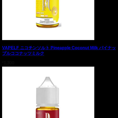
VAPELF ニコチンソルト Pineapple Coconut Milk パイナッ
プルココナッツミルク
¥
1,300