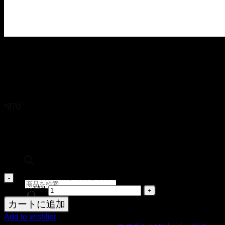
ニコパフ
POD
30ml Kumiho THOTH Salt
Pink Pineapple Ice E-liquid
¥
970
オプション
Pink Pineapple Ice
オプション 2
50mg
商品検索
30ml Kumiho THOTH Salt Pink Pineapple Ice
E-liquid個
カートに追加
Add to wishlist