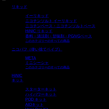
リキッド
イーリキッド
ニコチンソルト イーリキッド
ニコチンベース・ニコチンソルトベース
HiNIC リキッド
香料・清涼剤・甘味剤・PG/VGベース
このカテゴリーのすべての商品
ニコパフ（使い捨てベイプ）
META
ミニシーシャ
このカテゴリーのすべての商品
HiNIC
キット
スターターキット
ハイパワーキット
POD キット
AIOキット