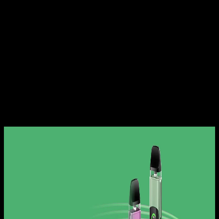
バッテリー容量：1200mAh
充電仕様：USB-C、5.0V/1A
出力：6〜35W
カートリッジ容量：3ml
対応抵抗値：0.4Ω、0.6Ω、0.8Ω、1.2Ω
本体素材：PCTG
セット内容：
1× Innokin Endura V Pro ポッドデバイス
1× 3ml VCAP ポッド（0.4Ω）
1× ユーザーマニュアル
1× USB-C ケーブル