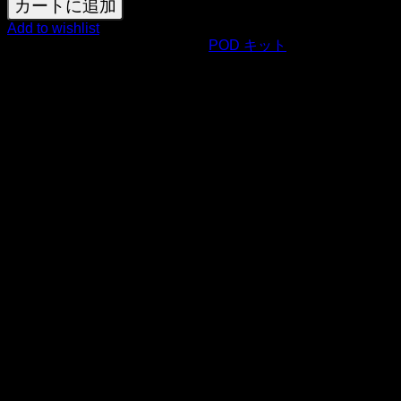
カートに追加
Add to wishlist
商品コード:
30383
カテゴリー:
POD キット
Innokin Endura V Pro ポッドシステムキット
Innokin Endura V Pro ポッドシステムキットは、MTL（マウ
ス・トゥ・ラング）向けに最適化されたモデルで、
1200mAh バッテリーと 5V/1A のType-C 急速充電により、1
回の充電で最大3日間使用可能です。3段階のLEDインジケ
ーターがバッテリー残量を表示します。漏れに強い 3ml ト
ップフィルポッドは、こぼれ防止設計と透明なリキッドウィ
ンドウを備え、簡単にリフィルできます。
TRINEシリーズの VCAP ポッド（0.6Ωメッシュ：21W 濃厚
な蒸気、0.8Ωバランス型：14W 層のあるフレーバー、1.2Ω
クラシックMTL：12W タイトドロー）に対応し、精密なコ
イル配置とエアフローダイナミクスにより、Enhanced
Flavor Technology（強化されたフレーバー技術）を実現。
側面に配置された3つの穴による調整式エアフローで、紙巻
きタバコのようなMTLからセミRDLまで好みに合わせた吸