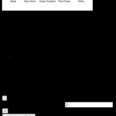
Innokin Endura V Pro Pod
System Kit 1200mAh 3ml
(Max 35W)
¥
2,820
Black
Blue Silver
オプション
Green Gradient
Pink Purple
White
Innokin Endura V Pro Pod System Kit
1200mAh 3ml (Max 35W)個