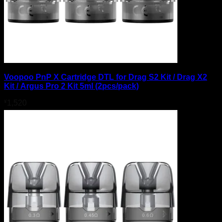
Voopoo PnP X Cartridge DTL for Drag S2 Kit / Drag X2
Kit / Argus Pro 2 Kit 5ml (2pcs/pack)
¥
1,520