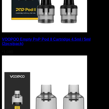
VOOPOO Empty PnP Pod II Cartridge 4.5ml / 5ml
(2pcs/pack)
¥
1,080