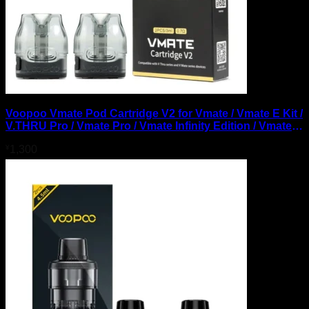
Voopoo Vmate Pod Cartridge V2 for Vmate / Vmate E Kit /
V.THRU Pro / Vmate Pro / Vmate Infinity Edition / Vmate
Max / VMATE PRO Power Edition 3ml (2pcs/pack)
¥
1,300