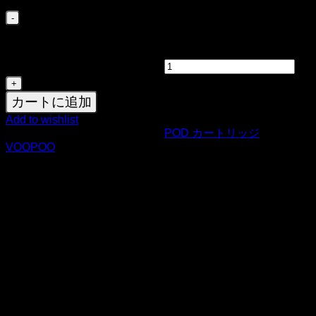
VOOPOO Vmate Pod Cartridge V3 for Vmate /
Vmate E Kit / V.THRU Pro / Vmate Pro / Vmate
Infinity Edition / Vmate Max / VMATE PRO Power
Edition 3ml (2pcs/pack)個
カートに追加
Add to wishlist
商品コード:
30025
カテゴリー:
POD カートリッジ
ブランド:
VOOPOO
VMATE MAXは、VMATEトップフィルカートリッジを搭載
しており、その前モデルに基づいた「3X」のアップグレー
ドを施しました。カートリッジ寿命、漏れ防止、豊かなフレ
ーバーが向上しています。VMATEトップフィルカートリッ
ジは、90 mLのリキッドを焼かずに吸い、立ち止まっていて
も30日間漏れなく、豊かで一貫したフレーバーが楽しめま
す。
さらに、新しいVMATEトップフィルカートリッジは、使い
やすいトップフィリングと3 mLの容量を備えています。ま