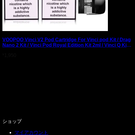
VOOPOO Vinci V2 Pod Cartridge For Vinci pod Kit / Drag
Nano 2 Kit / Vinci Pod Royal Edition Kit 2ml / Vinci Q Kit /
Drag Nano 2 Nebula Edition Kit / Vinci Pod SE Kit 2ml
¥
1,950
(3pcs/pack)
ショップ
マイアカウント