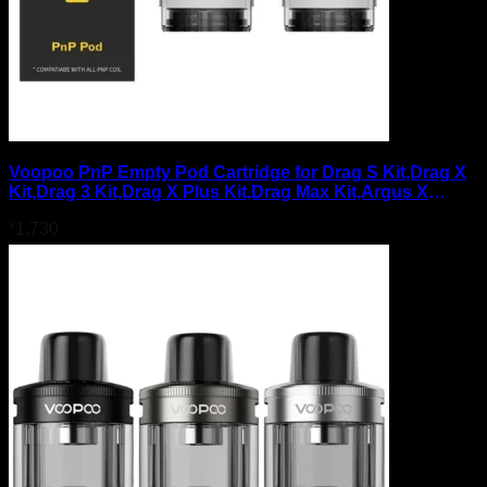
Voopoo PnP Empty Pod Cartridge for Drag S Kit,Drag X
Kit,Drag 3 Kit,Drag X Plus Kit,Drag Max Kit,Argus X
Kit,Argus Kit,Argus Pro Kit,Doric 60 Kit 4.5ml (2pcs/pack)
¥
1,730