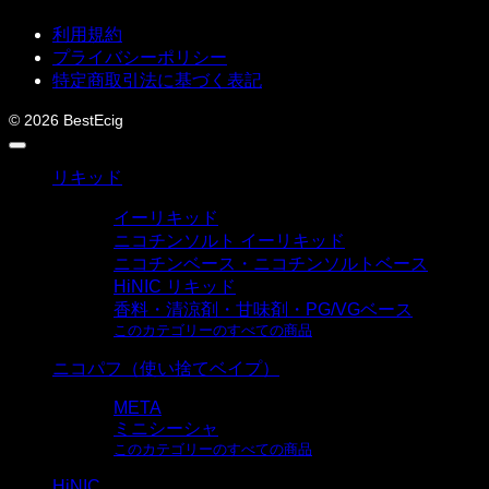
利用規約
プライバシーポリシー
特定商取引法に基づく表記
© 2026 BestEcig
リキッド
イーリキッド
ニコチンソルト イーリキッド
ニコチンベース・ニコチンソルトベース
HiNIC リキッド
香料・清涼剤・甘味剤・PG/VGベース
このカテゴリーのすべての商品
ニコパフ（使い捨てベイプ）
META
ミニシーシャ
このカテゴリーのすべての商品
HiNIC