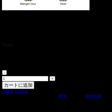
Innokin Ares Finale RTA
Tank Atomizer 4.5ml
¥
6,480
Midnight Onyx
オプション
Silver
Innokin Ares Finale RTA Tank Atomizer 4.5ml個
カートに追加
Add to wishlist
商品コード:
29818
カテゴリー:
RTA
ブランド:
INNOKIN
Innokin Ares Finale RTA Vape Tankは、MTL（口吸い）と