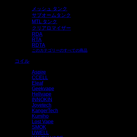
メッシュ タンク
サブオームタンク
MTL タンク
クリアロマイザー
RDA
RTA
RDTA
このカテゴリーのすべての商品
コイル
Aspire
CCELL
Eleaf
Geekvape
Hellvape
INNOKIN
Joyetech
KangerTech
Kumiho
Lost Vape
SMOK
UWELL