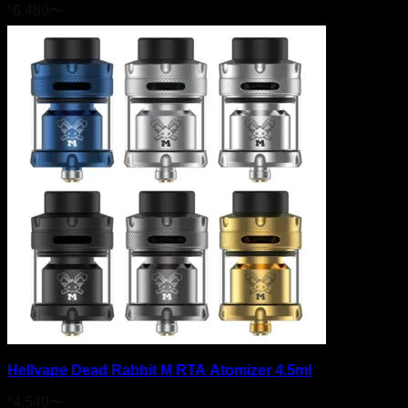
¥
6,480
〜
Hellvape Dead Rabbit M RTA Atomizer 4.5ml
¥
4,540
〜