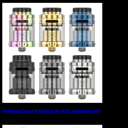
Hellvape Dead Rabbit Solo RTA Atomizer 4ml
¥
5,620