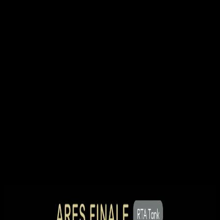
容量: 4.5ml
パッケージ: ギフトボックス
各セットには以下が含まれています：
1pcs Ares Finale RTAタンク (4.5ml)
1pcs スペアタンクガラスチューブ
1pcs オーガニックコットン
2pcs プリビルドカンタルコイル 1.0ohm
1pcs 1M 26Gカンタルワイヤー
1pcs Phil’sビルドツール
1pcs Dimi’sビルドツール
1pcs デュアルユーススクリュードライバー
1pcs ウィズドロー工具
1pcs スペアOリングセット
1pcs スペアMTLマウスピース
2pcs 交換用ネジ
1pcs クイックスタートガイド