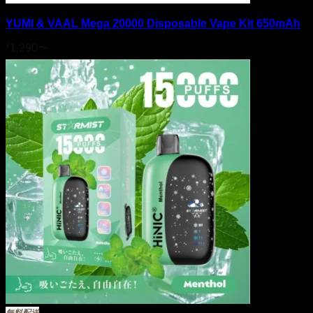
YUMI & VAAL Mega 20000 Disposable Vape Kit 650mAh
¥
1,290
〜
無料配送