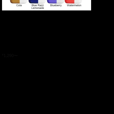
YUMI RC5000 Replaceable
Disposable Pod Kit 650mAh
8ml
¥
1,290
〜
Blue Razz Lemonade
Blueberry
Cola
Energy Drink
Grape
オプション
Kiwi Passion Fruit Guava
Pink Lemonade
Sour Apple
Strawberry Kiwi
Watermelon