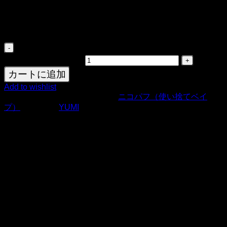
20mg
オプション 2
50mg
YUMI RC5000 Replaceable Disposable Pod
Kit 650mAh 8ml個
カートに追加
Add to wishlist
商品コード:
29470
カテゴリー:
ニコパフ（使い捨てベイ
プ）
ブランド:
YUMI
YUMI RC5000 キット – 交換式充電可能VAPEキッ
ト
YUMI RC5000は、
交換可能なプレフィルドポッド
を採用し
た
充電式VAPEキット
です。
8.0mlのイーリキッド
と
650mAhのバッテリー
を搭載し、より長く快適なVAPE体験
を提供します。フレーバーの豊かさと満足感のあるミストを
存分に楽しめる設計です。