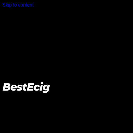
Skip to content
ニコチンリキッド、VAPE、電子タバコの通販サイト
リキッド
ホーム
>
リキッド
>
ページ 3