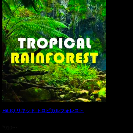
HiLIQ リキッド トロピカルフォレスト
5段階中
4.53
の評価
¥
910
〜