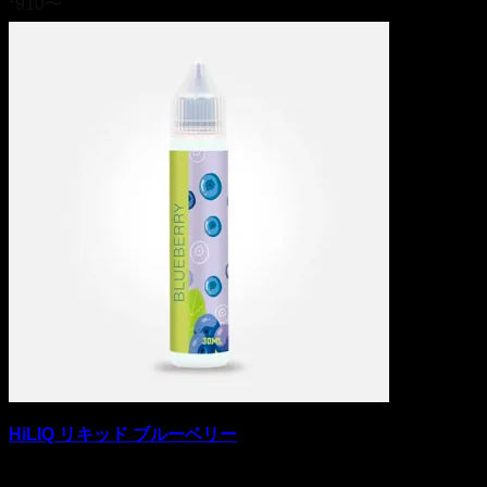
910
〜
HiLIQ リキッド ブルーベリー
5段階中
4
の評価