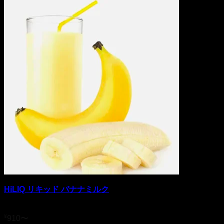
HiLIQ リキッド バナナミルク
5段階中
5
の評価
¥
910
〜