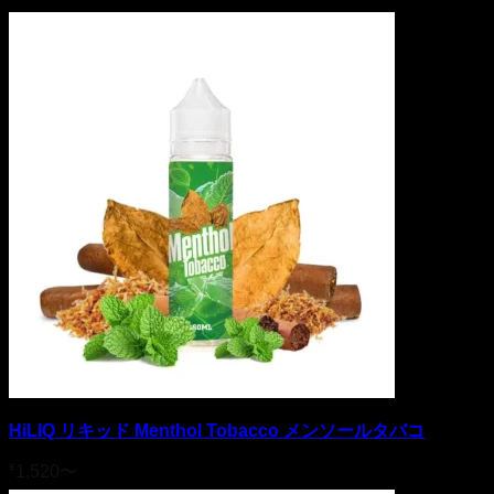
HiLIQ リキッド Menthol Tobacco メンソールタバコ
¥
1,520
〜