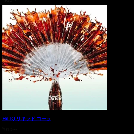
910
〜
HiLIQ リキッド コーラ
¥
910
〜