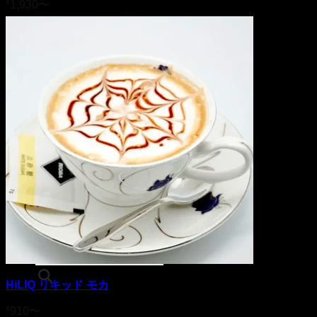
¥
1,930
〜
ニコパフ
POD
商品検索
HiLIQ リキッド モカ
¥
910
〜