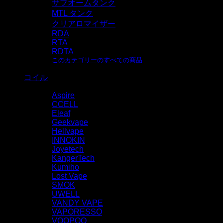
サブオームタンク
MTL タンク
クリアロマイザー
RDA
RTA
RDTA
このカテゴリーのすべての商品
コイル
Aspire
CCELL
Eleaf
Geekvape
Hellvape
INNOKIN
Joyetech
KangerTech
Kumiho
Lost Vape
SMOK
UWELL
VANDY VAPE
VAPORESSO
VOOPOO