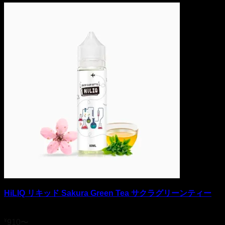
HiLIQ リキッド Sakura Green Tea サクラグリーンティー
5段階中
4.33
の評価
¥
910
〜