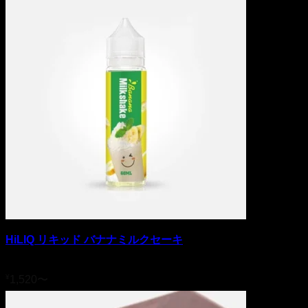
HiLIQ リキッド バナナミルクセーキ
5段階中
4.83
の評価
¥
1,520
〜