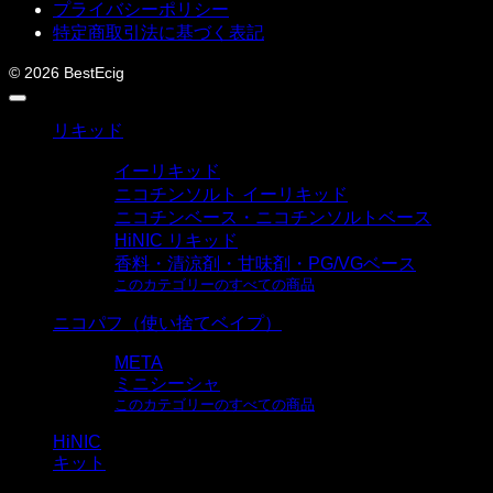
プライバシーポリシー
特定商取引法に基づく表記
© 2026 BestEcig
リキッド
イーリキッド
ニコチンソルト イーリキッド
ニコチンベース・ニコチンソルトベース
HiNIC リキッド
香料・清涼剤・甘味剤・PG/VGベース
このカテゴリーのすべての商品
ニコパフ（使い捨てベイプ）
META
ミニシーシャ
このカテゴリーのすべての商品
HiNIC
キット