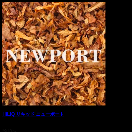
HiLIQ リキッド ニューポート
5段階中
4.54
の評価
¥
910
〜