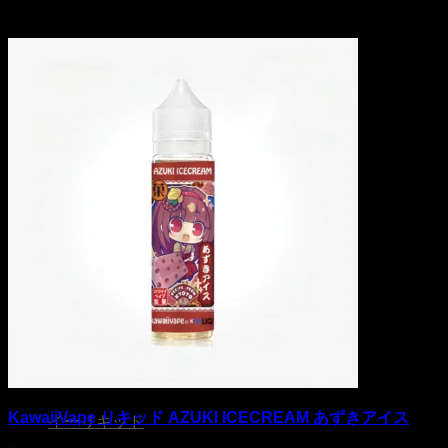
商品検索
KawaiiVape リキッド AZUKI ICECREAM あずきアイス
イーリキッド
ニコチンベース