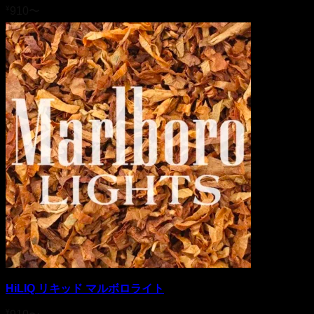
¥
910
〜
HiLIQ リキッド マルボロライト
¥