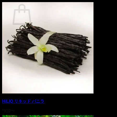
カート
カートに商品がありません。
ショップに戻る
HiLIQ リキッド バニラ
¥
910
〜