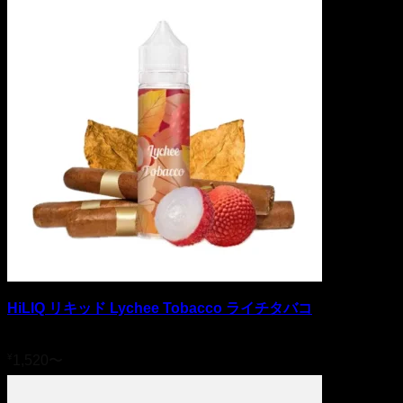
HiLIQ リキッド Lychee Tobacco ライチタバコ
5段階中
5
の評価
¥
1,520
〜