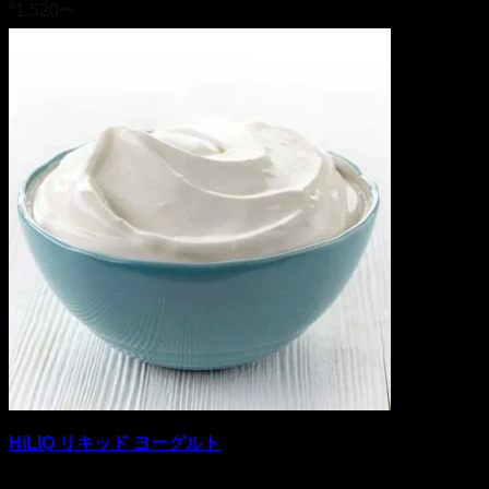
¥
1,520
〜
HiLIQ リキッド ヨーグルト
5段階中
5
の評価