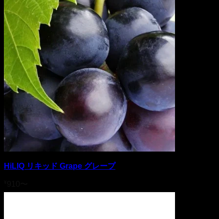
HiLIQ リキッド Grape グレープ
¥
910
〜