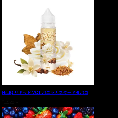
HiLIQ リキッド VCT バニラカスタードタバコ
¥
1,520
〜