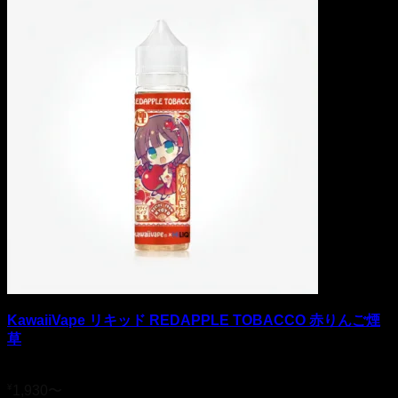
KawaiiVape リキッド REDAPPLE TOBACCO 赤りんご煙
草
5段階中
4.5
の評価
¥
1,930
〜