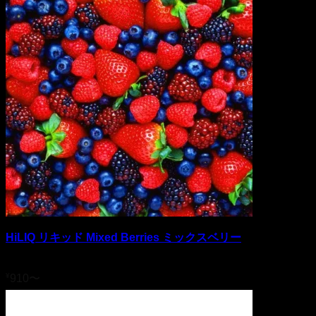
HiLIQ リキッド Mixed Berries ミックスベリー
5段階中
5
の評価
¥
910
〜