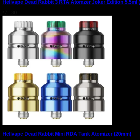
Hellvape Dead Rabbit 3 RTA Atomzer Joker Edition 5.5ml
¥
7,130
Hellvape Dead Rabbit Mini RDA Tank Atomizer (20mm)