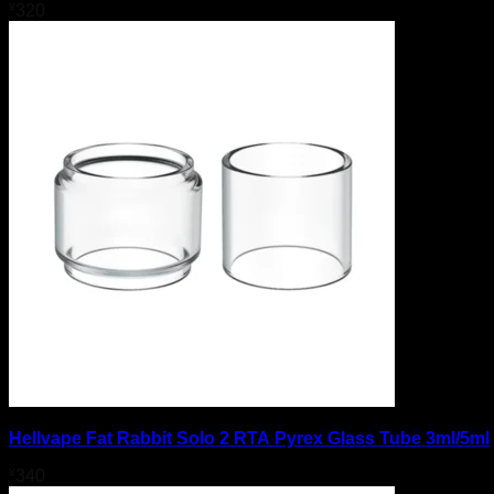
ニコパフ
¥
320
POD
Hellvape Fat Rabbit Solo 2 RTA Pyrex Glass Tube 3ml/5ml
¥
340