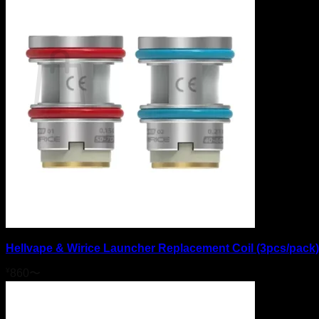
カート
カートに商品がありません。
ショップに戻る
Hellvape & Wirice Launcher Replacement Coil (3pcs/pack)
¥
860
〜