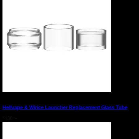
在庫切れ
Hellvape & Wirice Launcher Replacement Glass Tube
¥
430
〜