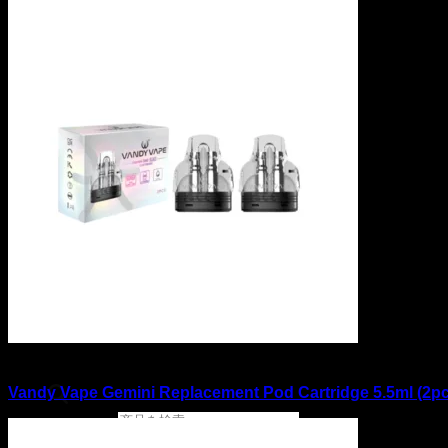
在庫切れ
Vandy Vape Gemini Replacement Pod Cartridge 5.5ml (2pc
商品検索