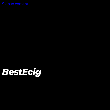
Skip to content
ニコチンリキッド、VAPE、電子タバコの通販サイト
Hellvape
ホーム
>
ブランド
>
Hellvape