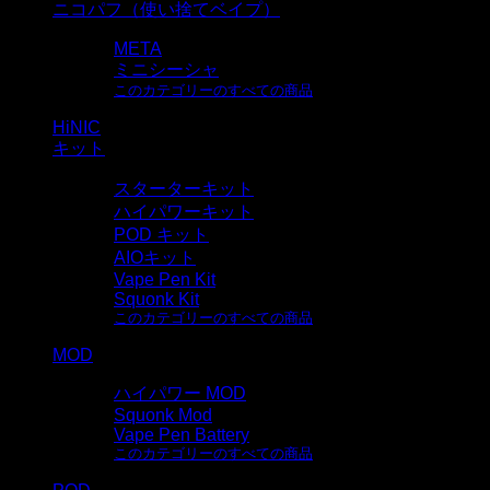
ニコパフ（使い捨てベイプ）
META
ミニシーシャ
このカテゴリーのすべての商品
HiNIC
キット
スターターキット
ハイパワーキット
POD キット
AIOキット
Vape Pen Kit
Squonk Kit
このカテゴリーのすべての商品
MOD
ハイパワー MOD
Squonk Mod
Vape Pen Battery
このカテゴリーのすべての商品