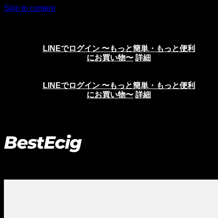
Skip to content
ニコチンリキッド、VAPE、電子タバコの通販サイト
LINEでログイン 〜もっと簡単・もっと便利
にお買い物〜
詳細
LINEでログイン 〜もっと簡単・もっと便利
にお買い物〜
詳細
ホーム
>
リキッド
>
イーリキッド