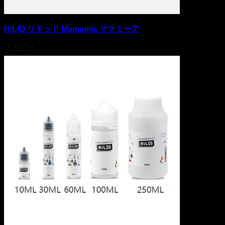
HiLIQ リキッド Mamamia ママミーア
¥
1,510
〜