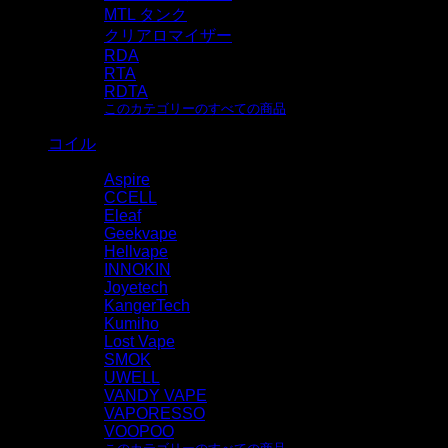
MTL タンク
クリアロマイザー
RDA
RTA
RDTA
このカテゴリーのすべての商品
コイル
Aspire
CCELL
Eleaf
Geekvape
Hellvape
INNOKIN
Joyetech
KangerTech
Kumiho
Lost Vape
SMOK
UWELL
VANDY VAPE
VAPORESSO
VOOPOO