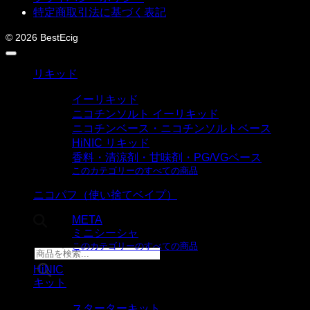
ニコパフ
特定商取引法に基づく表記
POD
© 2026 BestEcig
リキッド
イーリキッド
ニコチンソルト イーリキッド
ニコチンベース・ニコチンソルトベース
HiNIC リキッド
香料・清涼剤・甘味剤・PG/VGベース
このカテゴリーのすべての商品
ニコパフ（使い捨てベイプ）
META
ミニシーシャ
商品検索
このカテゴリーのすべての商品
HiNIC
キット
スターターキット