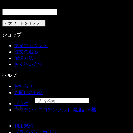
ユーザー名またはメールアドレス
*
必須
パスワードをリセット
ショップ
マイアカウント
注文の追跡
配送方法
お支払い方法
ヘルプ
お知らせ
お問い合わせ
商品検索
ブログ
ニコチン・ニコチンソルト 濃度計算機
イーリキッド
利用規約
ニコチンベース
プライバシーポリシー